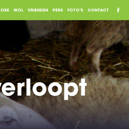
ZOEK
WOL
VRIENDEN
PERS
FOTO'S
CONTACT
erloopt