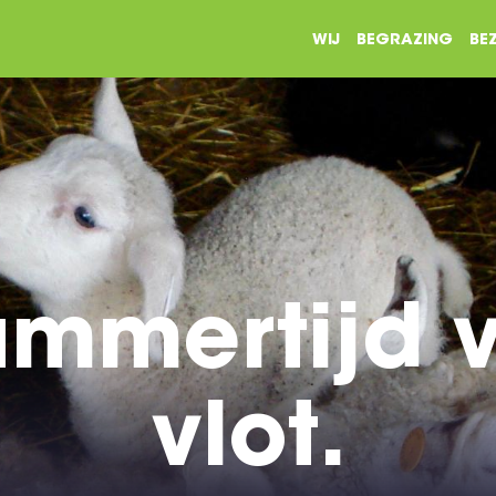
WIJ
BEGRAZING
BE
ammertijd v
vlot.