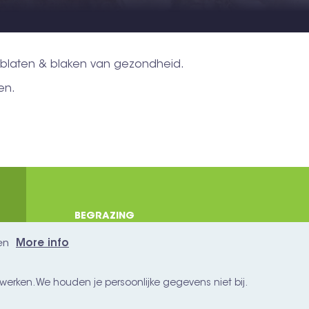
blaten & blaken van gezondheid.
en.
BEGRAZING
footer
BEZOEK
en
More info
WOL
werken. We houden je persoonlijke gegevens niet bij.
VRIENDEN